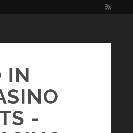
r
s
s
 IN
ASINO
TS -