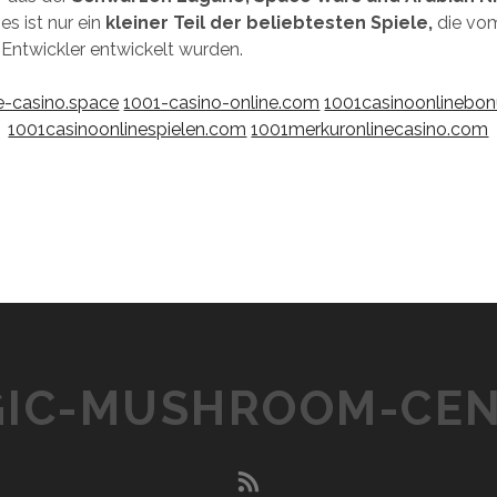
ies ist nur ein
kleiner Teil der beliebtesten Spiele,
die vo
Entwickler entwickelt wurden.
ne-casino.space
1001-casino-online.com
1001casinoonlinebo
1001casinoonlinespielen.com
1001merkuronlinecasino.com
IC-MUSHROOM-CE
r