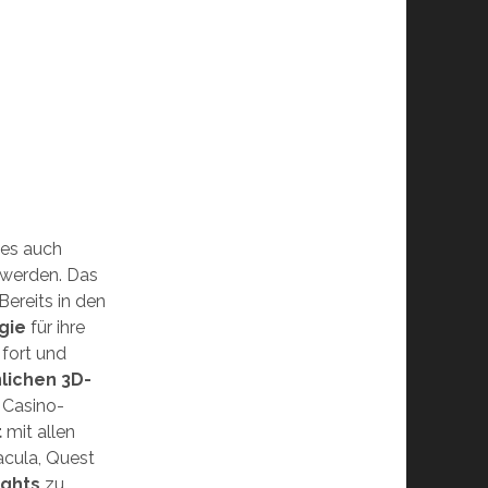
es auch
werden. Das
Bereits in den
gie
für ihre
 fort und
lichen 3D-
 Casino-
t
mit allen
acula, Quest
ights
zu