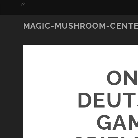
MAGIC-MUSHROOM-CENT
ON
DEUT
GAM