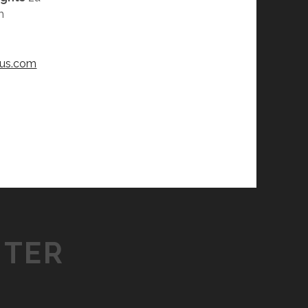
m
nus.com
NTER