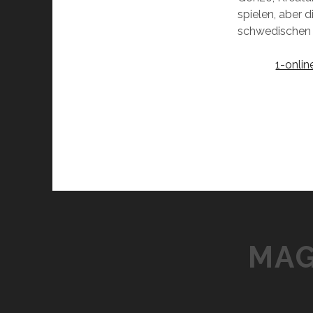
spielen, aber d
schwedischen 
1-onli
MAG